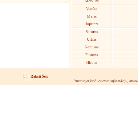
Merkurs
Venēra
Marss
Jupiters
Saturns
Urāns
Neptūns
Plutons
Hīrons
Raksti Šeit
Izmantojot lapā ievietoto informāciju, atsau