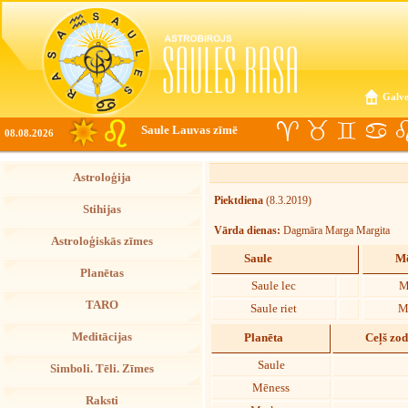
Galve
Saule Lauvas zīmē
08.08.2026
Astroloģija
Piektdiena
(8.3.2019)
Stihijas
Vārda dienas:
Dagmāra Marga Margita
Astroloģiskās zīmes
Saule
Mē
Planētas
Saule lec
M
TARO
Saule riet
M
Meditācijas
Planēta
Ceļš zo
Saule
Simboli. Tēli. Zīmes
Mēness
Raksti