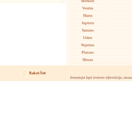
Merkurs
Venēra
Marss
Jupiters
Saturns
Urāns
Neptūns
Plutons
Hīrons
Raksti Šeit
Izmantojot lapā ievietoto informāciju, atsau