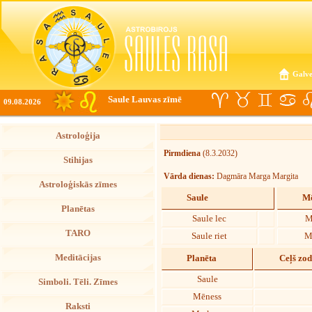
Galve
Saule Lauvas zīmē
09.08.2026
Astroloģija
Pirmdiena
(8.3.2032)
Stihijas
Vārda dienas:
Dagmāra Marga Margita
Astroloģiskās zīmes
Saule
Mē
Planētas
Saule lec
M
TARO
Saule riet
M
Meditācijas
Planēta
Ceļš zo
Saule
Simboli. Tēli. Zīmes
Mēness
Raksti