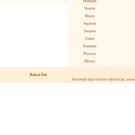
Merkurs
Venēra
Marss
Jupiters
Saturns
Urāns
Neptūns
Plutons
Hīrons
Raksti Šeit
Izmantojot lapā ievietoto informāciju, atsau