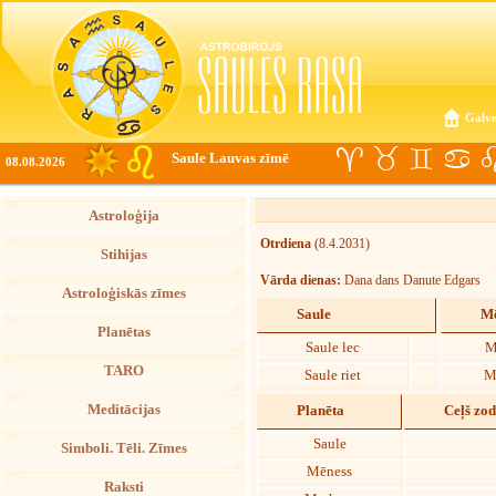
Galve
Saule Lauvas zīmē
08.08.2026
Astroloģija
Otrdiena
(8.4.2031)
Stihijas
Vārda dienas:
Dana dans Danute Edgars
Astroloģiskās zīmes
Saule
Mē
Planētas
Saule lec
M
TARO
Saule riet
M
Meditācijas
Planēta
Ceļš zo
Saule
Simboli. Tēli. Zīmes
Mēness
Raksti