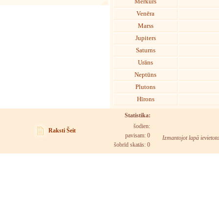
Merkurs
Venēra
Marss
Jupiters
Saturns
Urāns
Neptūns
Plutons
Hīrons
Statistika:
šodien:
Raksti Šeit
pavisam: 0
Izmantojot lapā ievietot
šobrīd skatās:
0