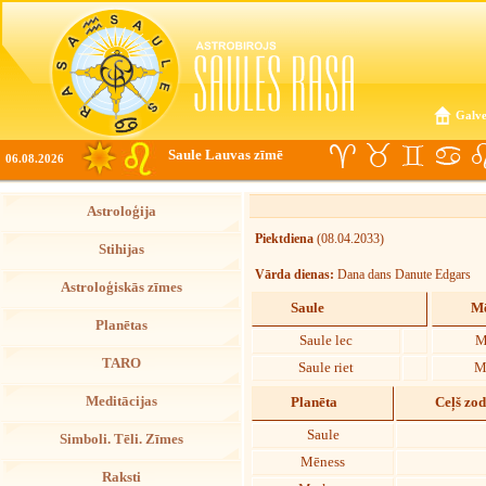
Galve
Saule Lauvas zīmē
06.08.2026
Astroloģija
Piektdiena
(08.04.2033)
Stihijas
Vārda dienas:
Dana dans Danute Edgars
Astroloģiskās zīmes
Saule
Mē
Planētas
Saule lec
M
TARO
Saule riet
M
Meditācijas
Planēta
Ceļš zo
Saule
Simboli. Tēli. Zīmes
Mēness
Raksti