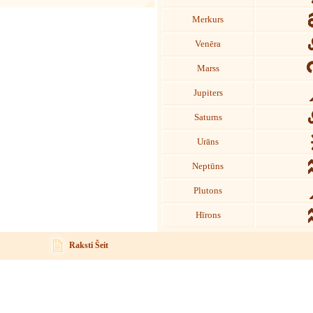
Merkurs
Venēra
Marss
Jupiters
Saturns
Urāns
Neptūns
Plutons
Hīrons
Raksti Šeit