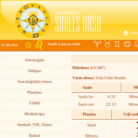
Galve
Saule Lauvas zīmē
07.08.2026
Astroloģija
Piektdiena
(8.6.2007)
Stihijas
Vārda dienas:
Frīda Frīdis Mundra
Astroloģiskās zīmes
Saule
Mē
Planētas
Saule lec
4:33
Mēne
TARO
Saule riet
22:13
Mēnes
Meditācijas
Planēta
Ceļš zo
Simboli. Tēli. Zīmes
Saule
Raksti
Mēness