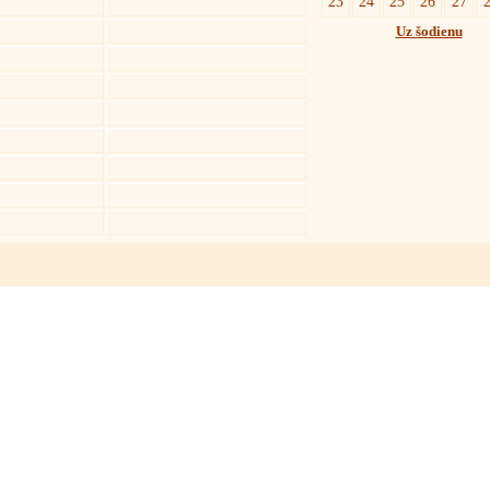
23
24
25
26
27
Uz šodienu