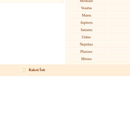
Merkurs
Venēra
Marss
Jupiters
Saturns
Urāns
Neptūns
Plutons
Hīrons
Raksti Šeit