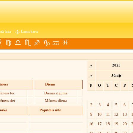
nā lapa
Lapas karte
«
2025
«
Jūnijs
ness
Diena
P
O
T
C
P
ēness lec
Dienas ilgums
ēness riet
Mēness diena
2
3
4
5
6
diakā
Papildus info
9
10
11
12
13
16
17
18
19
20