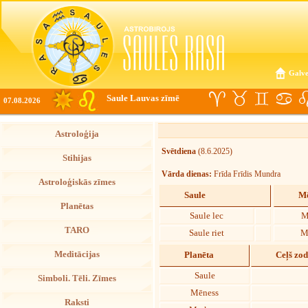
Galve
Saule Lauvas zīmē
07.08.2026
Astroloģija
Svētdiena
(8.6.2025)
Stihijas
Vārda dienas:
Frīda Frīdis Mundra
Astroloģiskās zīmes
Saule
Mē
Planētas
Saule lec
M
TARO
Saule riet
M
Meditācijas
Planēta
Ceļš zo
Saule
Simboli. Tēli. Zīmes
Mēness
Raksti