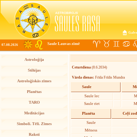
Galve
Saule Lauvas zīmē
07.08.2026
Astroloģija
Ceturtdiena
(8.6.2034)
Stihijas
Vārda dienas:
Frīda Frīdis Mundra
Astroloģiskās zīmes
Saule
Mē
Planētas
Saule lec
M
TARO
Saule riet
M
Meditācijas
Planēta
Ceļš zo
Saule
Simboli. Tēli. Zīmes
Mēness
Raksti