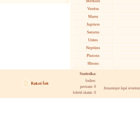
Merkurs
Venēra
Marss
Jupiters
Saturns
Urāns
Neptūns
Plutons
Hīrons
Statistika:
šodien:
Raksti Šeit
pavisam: 0
Izmantojot lapā ievietot
šobrīd skatās:
0