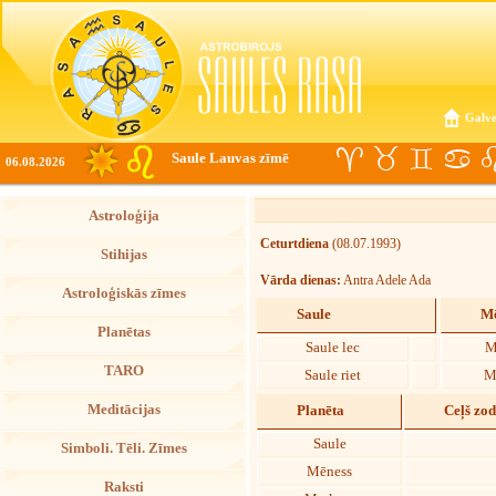
Galve
Saule Lauvas zīmē
06.08.2026
Astroloģija
Ceturtdiena
(08.07.1993)
Stihijas
Vārda dienas:
Antra Adele Ada
Astroloģiskās zīmes
Saule
Mē
Planētas
Saule lec
M
TARO
Saule riet
M
Meditācijas
Planēta
Ceļš zo
Saule
Simboli. Tēli. Zīmes
Mēness
Raksti