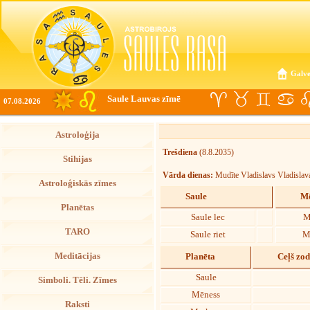
Galve
Saule Lauvas zīmē
07.08.2026
Astroloģija
Trešdiena
(8.8.2035)
Stihijas
Vārda dienas:
Mudīte Vladislavs Vladislav
Astroloģiskās zīmes
Saule
Mē
Planētas
Saule lec
M
TARO
Saule riet
M
Meditācijas
Planēta
Ceļš zo
Saule
Simboli. Tēli. Zīmes
Mēness
Raksti