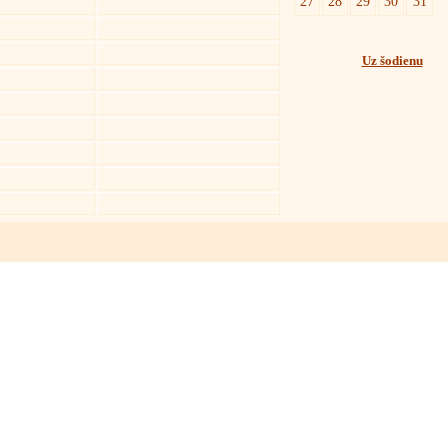
27
28
29
30
31
Uz šodienu