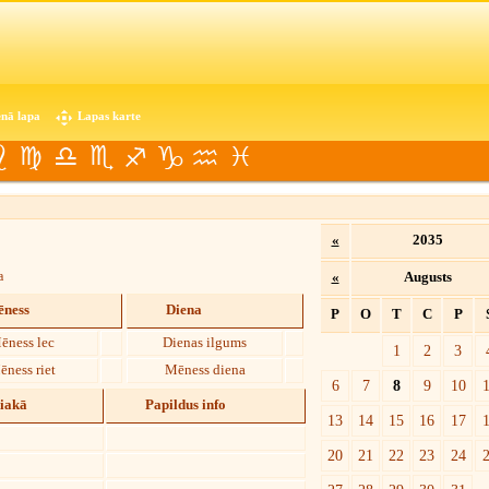
nā lapa
Lapas karte
«
2035
a
«
Augusts
ness
Diena
P
O
T
C
P
ēness lec
Dienas ilgums
1
2
3
ēness riet
Mēness diena
6
7
8
9
10
diakā
Papildus info
13
14
15
16
17
20
21
22
23
24