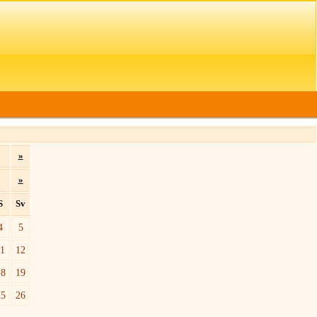
»
»
S
Sv
4
5
11
12
18
19
25
26