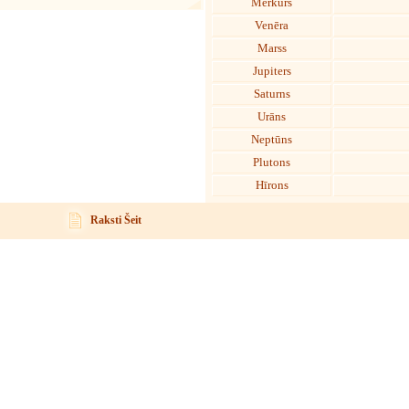
Merkurs
Venēra
Marss
Jupiters
Saturns
Urāns
Neptūns
Plutons
Hīrons
Raksti Šeit