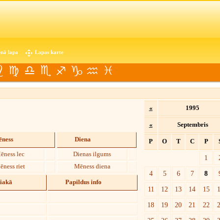
nā lapa
Lapas karte
«
1995
«
Septembris
ness
Diena
P
O
T
C
P
ēness lec
Dienas ilgums
1
ēness riet
Mēness diena
4
5
6
7
8
diakā
Papildus info
11
12
13
14
15
18
19
20
21
22