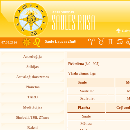
Galve
Saule Lauvas zīmē
07.08.2026
Astroloģija
Piektdiena
(8.9.1995)
Stihijas
Vārda dienas:
Ilga
Astroloģiskās zīmes
Saule
Mē
Planētas
Saule lec
M
TARO
Saule riet
M
Meditācijas
Planēta
Ceļš zo
Saule
Simboli. Tēli. Zīmes
Mēness
Raksti