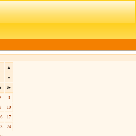
»
»
S
Sv
2
3
9
10
16
17
23
24