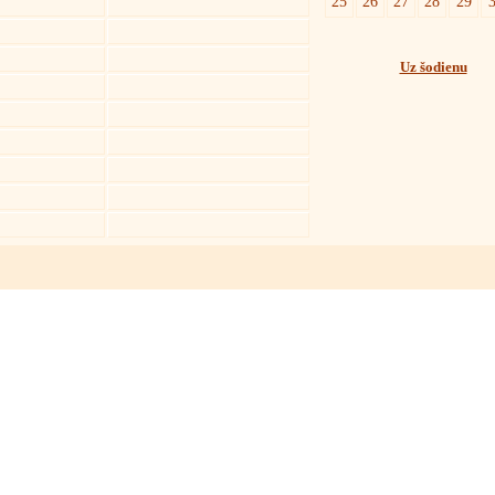
25
26
27
28
29
Uz šodienu