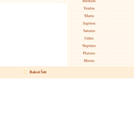
Merkurs
Venēra
Marss
Jupiters
Saturns
Urāns
Neptūns
Plutons
Hīrons
Raksti Šeit