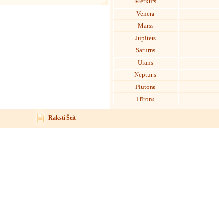
Merkurs
Venēra
Marss
Jupiters
Saturns
Urāns
Neptūns
Plutons
Hīrons
Raksti Šeit