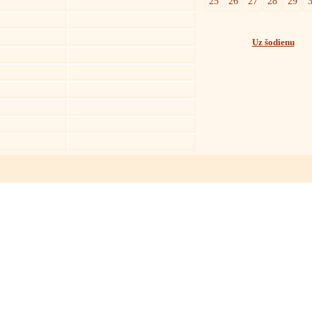
25
26
27
28
29
Uz šodienu