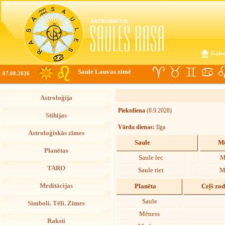
Galve
Saule Lauvas zīmē
07.08.2026
Astroloģija
Piektdiena
(8.9.2028)
Stihijas
Vārda dienas:
Ilga
Astroloģiskās zīmes
Saule
Mē
Planētas
Saule lec
M
TARO
Saule riet
M
Meditācijas
Planēta
Ceļš zo
Saule
Simboli. Tēli. Zīmes
Mēness
Raksti