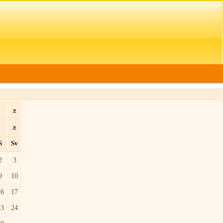
»
»
S
Sv
2
3
9
10
16
17
23
24