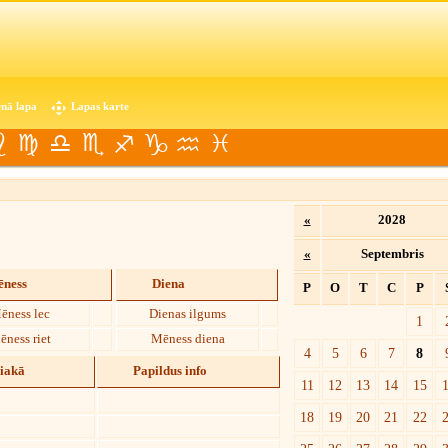
nā lapa
Lapas karte
«
2028
«
Septembris
ness
Diena
P
O
T
C
P
ēness lec
Dienas ilgums
1
ēness riet
Mēness diena
4
5
6
7
8
diakā
Papildus info
11
12
13
14
15
18
19
20
21
22