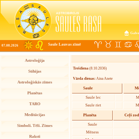
Galve
Saule Lauvas zīmē
07.08.2026
Astroloģija
Trešdiena
(8.10.2036)
Stihijas
Vārda dienas:
Aina Anete
Astroloģiskās zīmes
Saule
Mē
Planētas
Saule lec
M
TARO
Saule riet
M
Meditācijas
Planēta
Ceļš zo
Saule
Simboli. Tēli. Zīmes
Mēness
Raksti