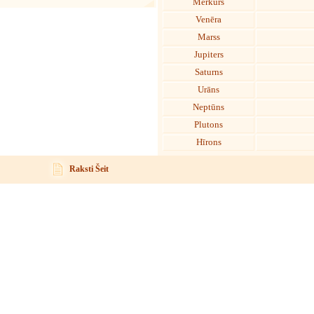
Merkurs
Venēra
Marss
Jupiters
Saturns
Urāns
Neptūns
Plutons
Hīrons
Raksti Šeit