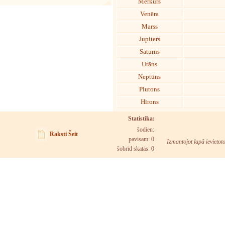
Merkurs
Venēra
Marss
Jupiters
Saturns
Urāns
Neptūns
Plutons
Hīrons
Statistika:
šodien:
Raksti Šeit
pavisam: 0
Izmantojot lapā ievietot
šobrīd skatās:
0