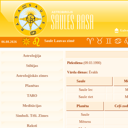
Galve
Saule Lauvas zīmē
06.08.2026
Astroloģija
Piektdiena
(09.03.1990)
Stihijas
Vārda dienas:
Ēvalds
Astroloģiskās zīmes
Saule
Mē
Planētas
Saule lec
M
TARO
Saule riet
M
Meditācijas
Planēta
Ceļš zo
Saule
Simboli. Tēli. Zīmes
Mēness
Raksti