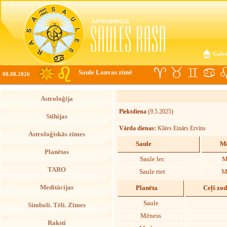
Galve
Saule Lauvas zīmē
08.08.2026
Astroloģija
Piektdiena
(9.5.2025)
Stihijas
Vārda dienas:
Klāvs Einārs Ervīns
Astroloģiskās zīmes
Saule
Mē
Planētas
Saule lec
M
TARO
Saule riet
M
Meditācijas
Planēta
Ceļš zo
Saule
Simboli. Tēli. Zīmes
Mēness
Raksti