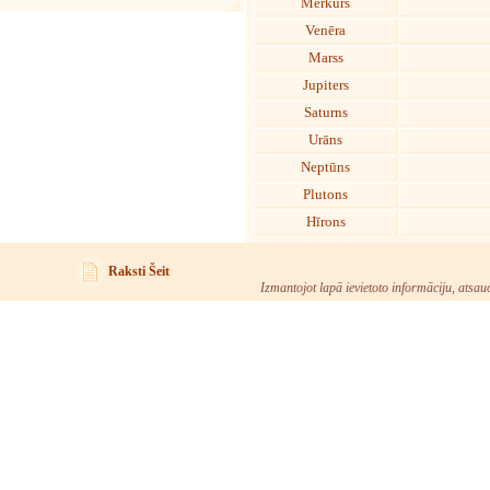
Merkurs
Venēra
Marss
Jupiters
Saturns
Urāns
Neptūns
Plutons
Hīrons
Raksti Šeit
Izmantojot lapā ievietoto informāciju, atsau