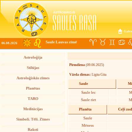
Galve
Saule Lauvas zīmē
06.08.2026
Astroloģija
Pirmdiena
(09.06.2025)
Stihijas
Vārda dienas:
Ligita Gita
Astroloģiskās zīmes
Saule
Mē
Planētas
Saule lec
M
TARO
Saule riet
M
Meditācijas
Planēta
Ceļš zo
Saule
Simboli. Tēli. Zīmes
Mēness
Raksti