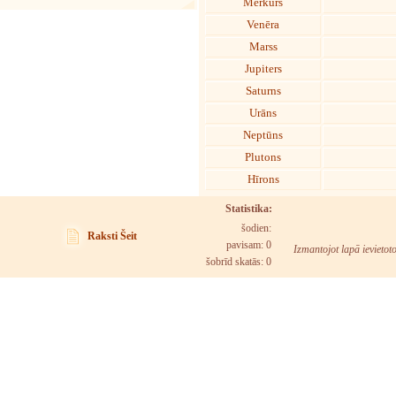
Merkurs
Venēra
Marss
Jupiters
Saturns
Urāns
Neptūns
Plutons
Hīrons
Statistika:
šodien:
Raksti Šeit
pavisam: 0
Izmantojot lapā ievietot
šobrīd skatās:
0