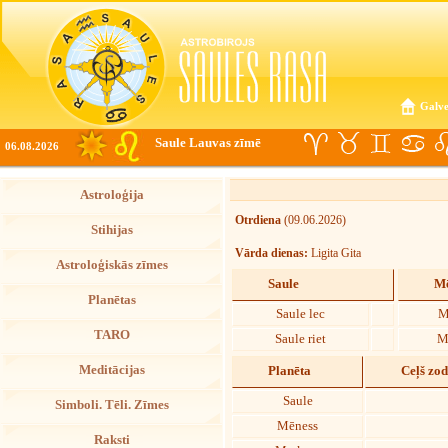
Galve
Saule Lauvas zīmē
06.08.2026
Astroloģija
Otrdiena
(09.06.2026)
Stihijas
Vārda dienas:
Ligita Gita
Astroloģiskās zīmes
Saule
Mē
Planētas
Saule lec
M
TARO
Saule riet
M
Meditācijas
Planēta
Ceļš zo
Saule
Simboli. Tēli. Zīmes
Mēness
Raksti