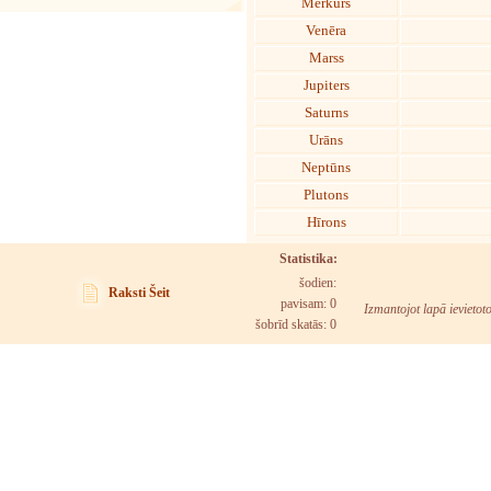
Merkurs
Venēra
Marss
Jupiters
Saturns
Urāns
Neptūns
Plutons
Hīrons
Statistika:
šodien:
Raksti Šeit
pavisam: 0
Izmantojot lapā ievietot
šobrīd skatās:
0