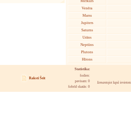
Merkurs
Venēra
Marss
Jupiters
Saturns
Urāns
Neptūns
Plutons
Hīrons
Statistika:
šodien:
Raksti Šeit
pavisam: 0
Izmantojot lapā ievietot
šobrīd skatās:
0