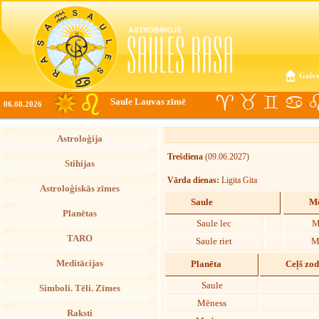
Galve
Saule Lauvas zīmē
06.08.2026
Astroloģija
Trešdiena
(09.06.2027)
Stihijas
Vārda dienas:
Ligita Gita
Astroloģiskās zīmes
Saule
Mē
Planētas
Saule lec
M
TARO
Saule riet
M
Meditācijas
Planēta
Ceļš zo
Saule
Simboli. Tēli. Zīmes
Mēness
Raksti