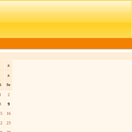
»
»
S
Sv
1
2
8
9
15
16
22
23