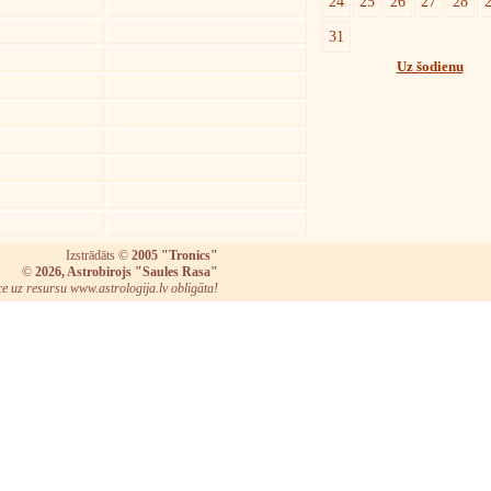
24
25
26
27
28
31
Uz šodienu
Izstrādāts ©
2005 "Tronics"
©
2026, Astrobirojs "Saules Rasa"
ce uz resursu www.astrologija.lv obligāta!