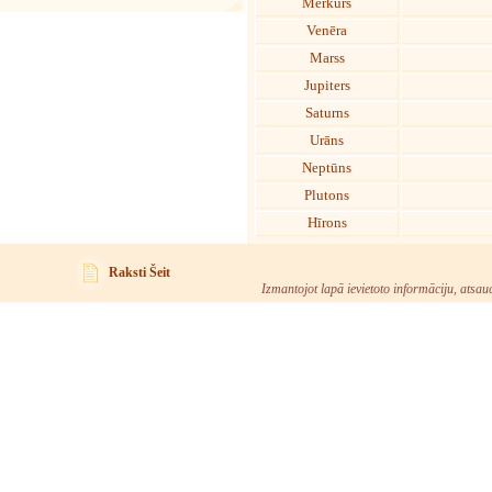
Merkurs
Venēra
Marss
Jupiters
Saturns
Urāns
Neptūns
Plutons
Hīrons
Raksti Šeit
Izmantojot lapā ievietoto informāciju, atsau