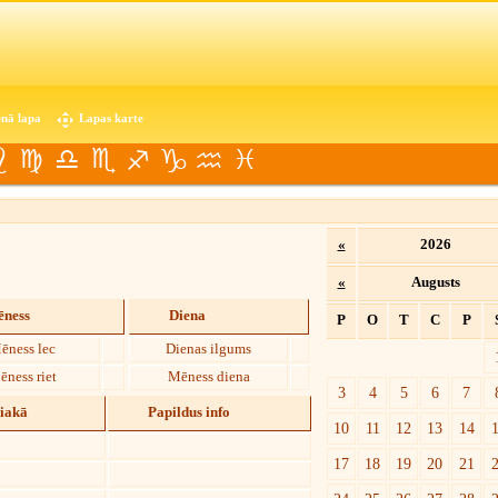
nā lapa
Lapas karte
«
2026
«
Augusts
ness
Diena
P
O
T
C
P
ēness lec
Dienas ilgums
ēness riet
Mēness diena
3
4
5
6
7
diakā
Papildus info
10
11
12
13
14
17
18
19
20
21