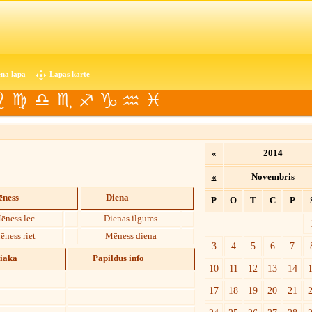
nā lapa
Lapas karte
«
2014
«
Novembris
ness
Diena
P
O
T
C
P
ēness lec
Dienas ilgums
ēness riet
Mēness diena
3
4
5
6
7
diakā
Papildus info
10
11
12
13
14
17
18
19
20
21