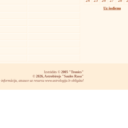
24
25
26
27
28
Uz šodienu
Izstrādāts ©
2005 "Tronics"
©
2026, Astrobirojs "Saules Rasa"
o informāciju, atsauce uz resursu www.astrologija.lv obligāta!