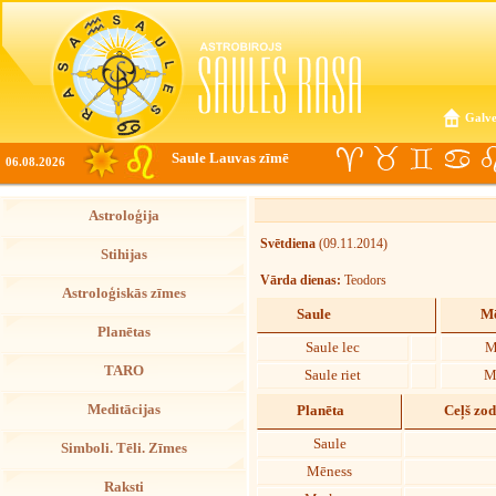
Galve
Saule Lauvas zīmē
06.08.2026
Astroloģija
Svētdiena
(09.11.2014)
Stihijas
Vārda dienas:
Teodors
Astroloģiskās zīmes
Saule
Mē
Planētas
Saule lec
M
TARO
Saule riet
M
Meditācijas
Planēta
Ceļš zo
Saule
Simboli. Tēli. Zīmes
Mēness
Raksti