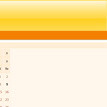
»
»
S
Sv
1
2
8
9
15
16
22
23