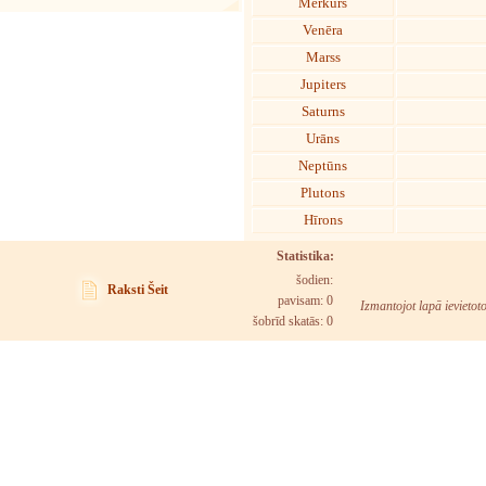
Merkurs
Venēra
Marss
Jupiters
Saturns
Urāns
Neptūns
Plutons
Hīrons
Statistika:
šodien:
Raksti Šeit
pavisam: 0
Izmantojot lapā ievietot
šobrīd skatās:
0