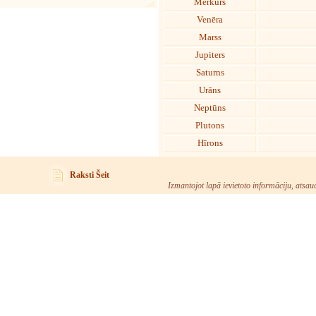
Merkurs
Venēra
Marss
Jupiters
Saturns
Urāns
Neptūns
Plutons
Hīrons
Raksti Šeit
Izmantojot lapā ievietoto informāciju, atsau