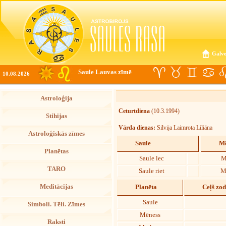
Galve
Saule Lauvas zīmē
10.08.2026
Astroloģija
Ceturtdiena
(10.3.1994)
Stihijas
Vārda dienas:
Silvija Laimrota Liliāna
Astroloģiskās zīmes
Saule
Mē
Planētas
Saule lec
M
TARO
Saule riet
M
Meditācijas
Planēta
Ceļš zo
Saule
Simboli. Tēli. Zīmes
Mēness
Raksti