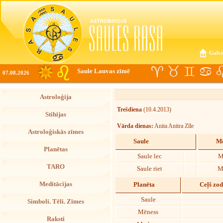
Galve
Saule Lauvas zīmē
07.08.2026
Astroloģija
Trešdiena
(10.4.2013)
Stihijas
Vārda dienas:
Anita Anitra Zīle
Astroloģiskās zīmes
Saule
Mē
Planētas
Saule lec
M
TARO
Saule riet
M
Meditācijas
Planēta
Ceļš zo
Saule
Simboli. Tēli. Zīmes
Mēness
Raksti