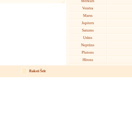
Merkurs
Venēra
Marss
Jupiters
Saturns
Urāns
Neptūns
Plutons
Hīrons
Raksti Šeit