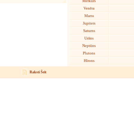
Merkurs
Venēra
Marss
Jupiters
Saturns
Urāns
Neptūns
Plutons
Hīrons
Raksti Šeit