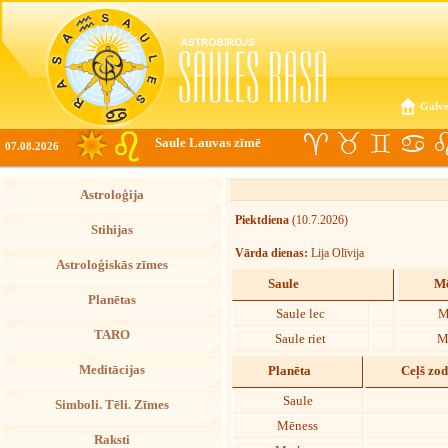
Galve
Saule Lauvas zīmē
07.08.2026
Astroloģija
Piektdiena
(10.7.2026)
Stihijas
Vārda dienas:
Lija Olīvija
Astroloģiskās zīmes
Saule
Mē
Planētas
Saule lec
M
TARO
Saule riet
M
Meditācijas
Planēta
Ceļš zo
Saule
Simboli. Tēli. Zīmes
Mēness
Raksti