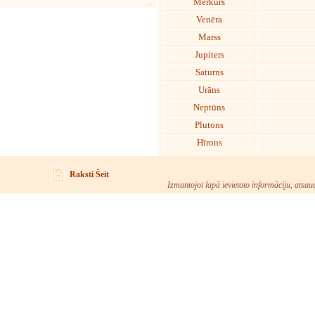
Merkurs
Venēra
Marss
Jupiters
Saturns
Urāns
Neptūns
Plutons
Hīrons
Raksti Šeit
Izmantojot lapā ievietoto informāciju, atsau