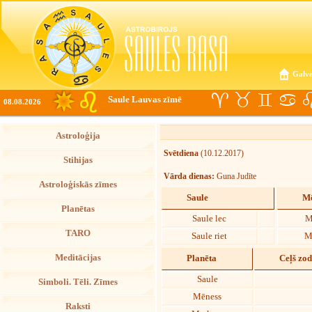
Galve
Saule Lauvas zīmē
08.08.2026
Astroloģija
Svētdiena
(10.12.2017)
Stihijas
Vārda dienas:
Guna Judīte
Astroloģiskās zīmes
Saule
Mē
Planētas
Saule lec
M
TARO
Saule riet
M
Meditācijas
Planēta
Ceļš zo
Saule
Simboli. Tēli. Zīmes
Mēness
Raksti