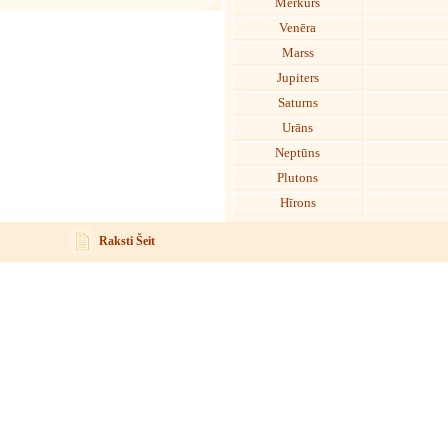
Merkurs
Venēra
Marss
Jupiters
Saturns
Urāns
Neptūns
Plutons
Hīrons
Raksti Šeit