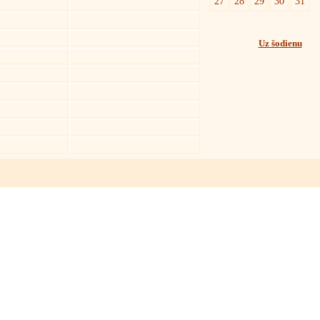
27
28
29
30
31
Uz šodienu