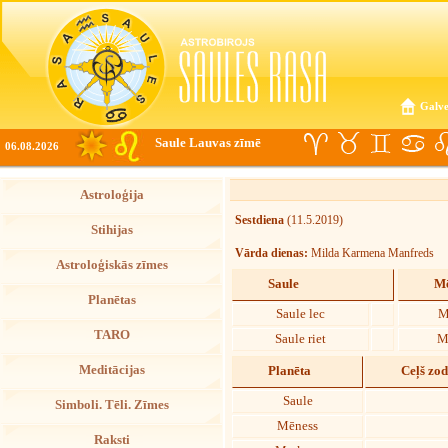
Galve
Saule Lauvas zīmē
06.08.2026
Astroloģija
Sestdiena
(11.5.2019)
Stihijas
Vārda dienas:
Milda Karmena Manfreds
Astroloģiskās zīmes
Saule
Mē
Planētas
Saule lec
M
TARO
Saule riet
M
Meditācijas
Planēta
Ceļš zo
Saule
Simboli. Tēli. Zīmes
Mēness
Raksti