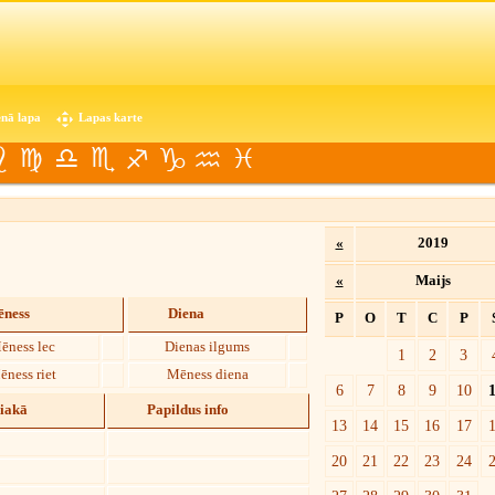
nā lapa
Lapas karte
«
2019
«
Maijs
ness
Diena
P
O
T
C
P
ēness lec
Dienas ilgums
1
2
3
ēness riet
Mēness diena
6
7
8
9
10
diakā
Papildus info
13
14
15
16
17
20
21
22
23
24