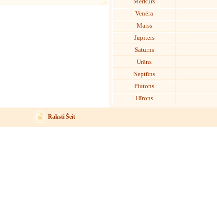
Merkurs
Venēra
Marss
Jupiters
Saturns
Urāns
Neptūns
Plutons
Hīrons
Raksti Šeit