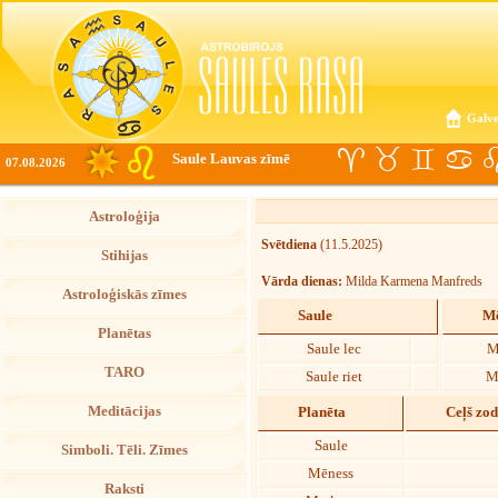
Galve
Saule Lauvas zīmē
07.08.2026
Astroloģija
Svētdiena
(11.5.2025)
Stihijas
Vārda dienas:
Milda Karmena Manfreds
Astroloģiskās zīmes
Saule
Mē
Planētas
Saule lec
M
TARO
Saule riet
M
Meditācijas
Planēta
Ceļš zo
Saule
Simboli. Tēli. Zīmes
Mēness
Raksti