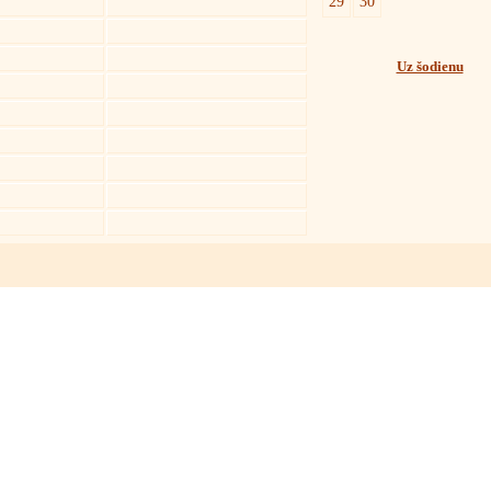
29
30
Uz šodienu