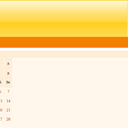
»
»
S
Sv
6
7
13
14
20
21
27
28