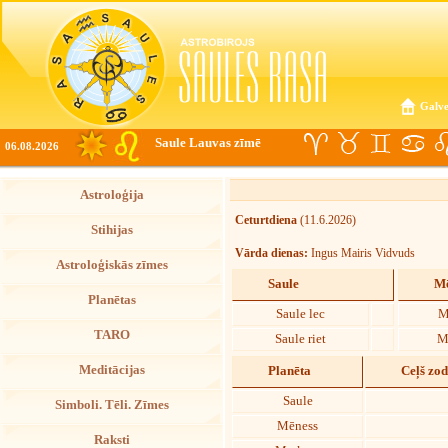
Galve
Saule Lauvas zīmē
06.08.2026
Astroloģija
Ceturtdiena
(11.6.2026)
Stihijas
Vārda dienas:
Ingus Mairis Vidvuds
Astroloģiskās zīmes
Saule
Mē
Planētas
Saule lec
M
TARO
Saule riet
M
Meditācijas
Planēta
Ceļš zo
Saule
Simboli. Tēli. Zīmes
Mēness
Raksti