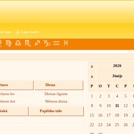
nā lapa
Lapas karte
«
2026
«
Jūnijs
ness
Diena
P
O
T
C
P
ēness lec
Dienas ilgums
1
2
3
4
5
ēness riet
Mēness diena
8
9
10
11
12
diakā
Papildus info
15
16
17
18
19
22
23
24
25
26