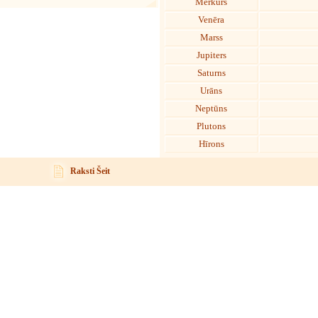
Merkurs
Venēra
Marss
Jupiters
Saturns
Urāns
Neptūns
Plutons
Hīrons
Raksti Šeit