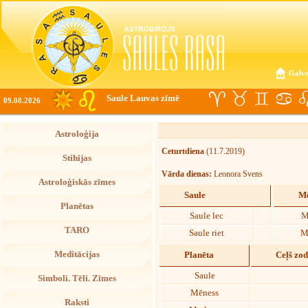
Galve
Saule Lauvas zīmē
09.08.2026
Astroloģija
Ceturtdiena
(11.7.2019)
Stihijas
Vārda dienas:
Leonora Svens
Astroloģiskās zīmes
Saule
Mē
Planētas
Saule lec
M
TARO
Saule riet
M
Meditācijas
Planēta
Ceļš zo
Saule
Simboli. Tēli. Zīmes
Mēness
Raksti