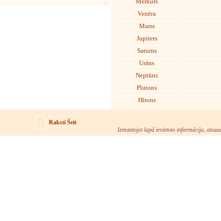
Merkurs
Venēra
Marss
Jupiters
Saturns
Urāns
Neptūns
Plutons
Hīrons
Raksti Šeit
Izmantojot lapā ievietoto informāciju, atsau