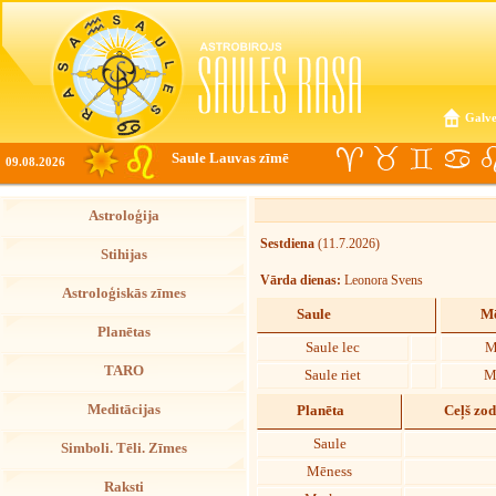
Galve
Saule Lauvas zīmē
09.08.2026
Astroloģija
Sestdiena
(11.7.2026)
Stihijas
Vārda dienas:
Leonora Svens
Astroloģiskās zīmes
Saule
Mē
Planētas
Saule lec
M
TARO
Saule riet
M
Meditācijas
Planēta
Ceļš zo
Saule
Simboli. Tēli. Zīmes
Mēness
Raksti