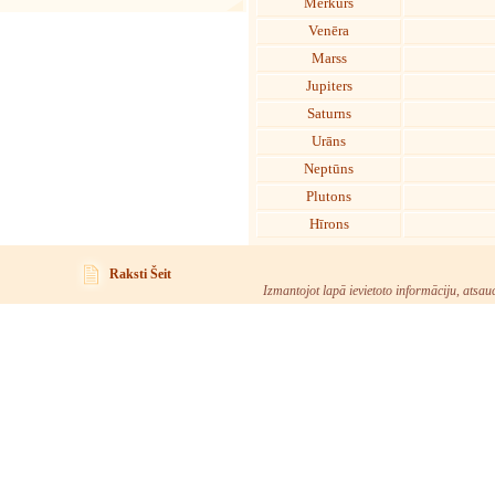
Merkurs
Venēra
Marss
Jupiters
Saturns
Urāns
Neptūns
Plutons
Hīrons
Raksti Šeit
Izmantojot lapā ievietoto informāciju, atsau