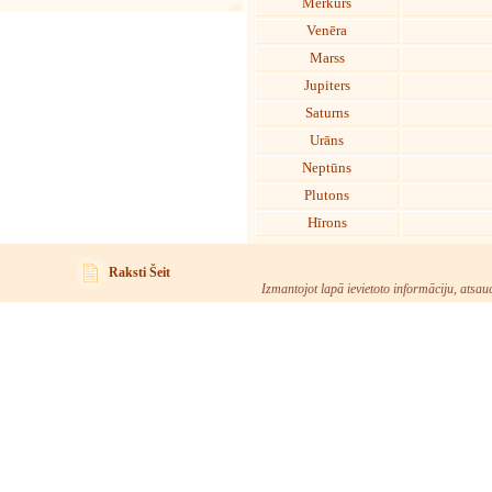
Merkurs
Venēra
Marss
Jupiters
Saturns
Urāns
Neptūns
Plutons
Hīrons
Raksti Šeit
Izmantojot lapā ievietoto informāciju, atsau