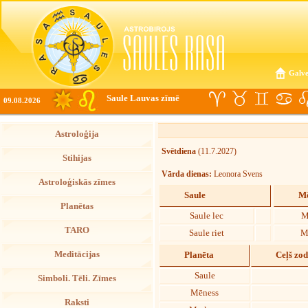
Galve
Saule Lauvas zīmē
09.08.2026
Astroloģija
Svētdiena
(11.7.2027)
Stihijas
Vārda dienas:
Leonora Svens
Astroloģiskās zīmes
Saule
Mē
Planētas
Saule lec
M
TARO
Saule riet
M
Meditācijas
Planēta
Ceļš zo
Saule
Simboli. Tēli. Zīmes
Mēness
Raksti