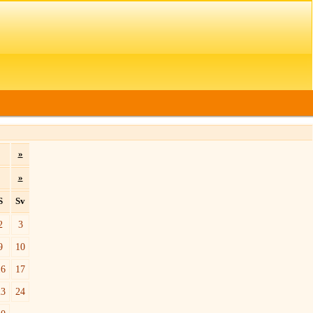
»
»
S
Sv
2
3
9
10
16
17
23
24