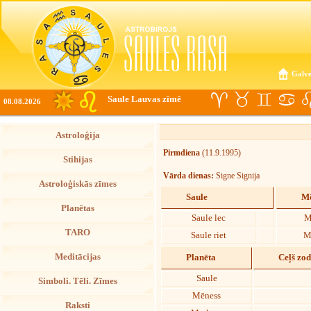
Galve
Saule Lauvas zīmē
08.08.2026
Astroloģija
Pirmdiena
(11.9.1995)
Stihijas
Vārda dienas:
Signe Signija
Astroloģiskās zīmes
Saule
Mē
Planētas
Saule lec
M
TARO
Saule riet
M
Meditācijas
Planēta
Ceļš zo
Saule
Simboli. Tēli. Zīmes
Mēness
Raksti