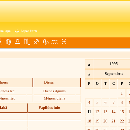
nā lapa
Lapas karte
«
1995
«
Septembris
ness
Diena
P
O
T
C
P
ēness lec
Dienas ilgums
1
ēness riet
Mēness diena
4
5
6
7
8
diakā
Papildus info
11
12
13
14
15
18
19
20
21
22