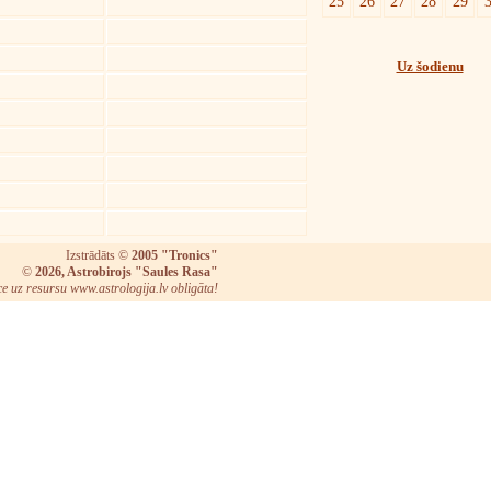
25
26
27
28
29
Uz šodienu
Izstrādāts ©
2005 "Tronics"
©
2026, Astrobirojs "Saules Rasa"
ce uz resursu www.astrologija.lv obligāta!