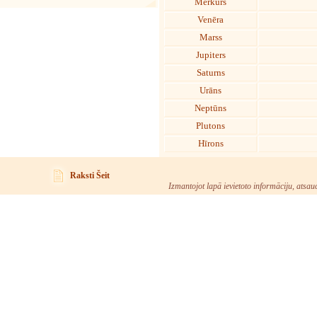
Merkurs
Venēra
Marss
Jupiters
Saturns
Urāns
Neptūns
Plutons
Hīrons
Raksti Šeit
Izmantojot lapā ievietoto informāciju, atsau