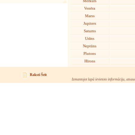
Merkurs
Venēra
Marss
Jupiters
Saturns
Urāns
Neptūns
Plutons
Hīrons
Raksti Šeit
Izmantojot lapā ievietoto informāciju, atsau