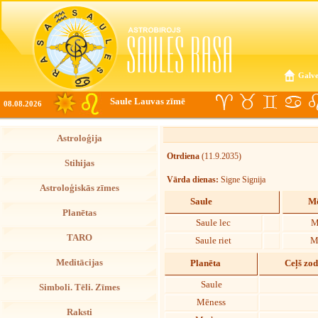
Galve
Saule Lauvas zīmē
08.08.2026
Astroloģija
Otrdiena
(11.9.2035)
Stihijas
Vārda dienas:
Signe Signija
Astroloģiskās zīmes
Saule
Mē
Planētas
Saule lec
M
TARO
Saule riet
M
Meditācijas
Planēta
Ceļš zo
Saule
Simboli. Tēli. Zīmes
Mēness
Raksti