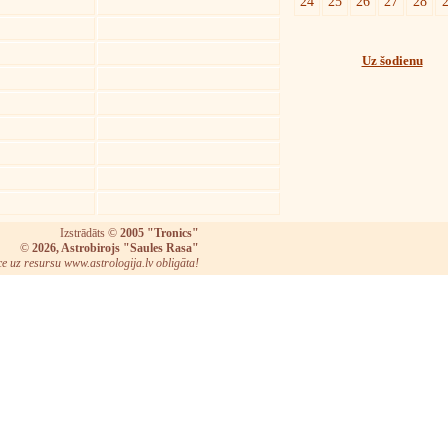
24
25
26
27
28
Uz šodienu
Izstrādāts ©
2005 "Tronics"
©
2026, Astrobirojs "Saules Rasa"
ce uz resursu www.astrologija.lv obligāta!