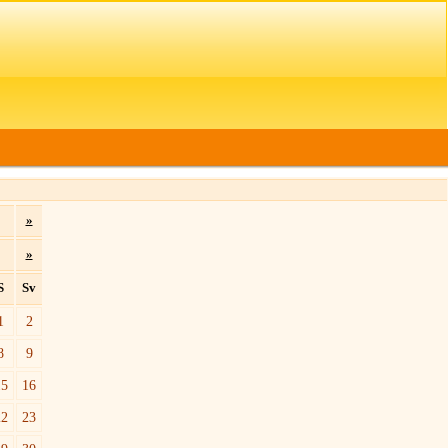
»
»
S
Sv
1
2
8
9
15
16
22
23