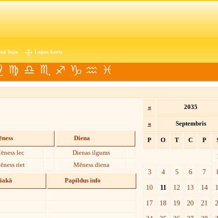
nā lapa
Lapas karte
«
2035
«
Septembris
ness
Diena
P
O
T
C
P
ēness lec
Dienas ilgums
ēness riet
Mēness diena
3
4
5
6
7
diakā
Papildus info
10
11
12
13
14
17
18
19
20
21