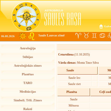
Galve
Saule Lauvas zīmē
06.08.2026
Astroloģija
Ceturtdiena
(11.10.2035)
Stihijas
Vārda dienas:
Monta Tince Silva
Astroloģiskās zīmes
Saule
Mē
Planētas
Saule lec
M
TARO
Saule riet
M
Meditācijas
Planēta
Ceļš zo
Saule
Simboli. Tēli. Zīmes
Mēness
Raksti