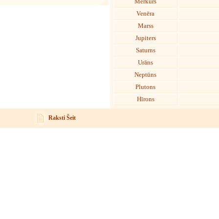
Merkurs
Venēra
Marss
Jupiters
Saturns
Urāns
Neptūns
Plutons
Hīrons
Raksti Šeit