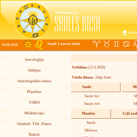
Galve
Saule Lauvas zīmē
10.08.2026
Astroloģija
Svētdiena
(12.4.2020)
Stihijas
Vārda dienas:
Jūlijs Ainis
Astroloģiskās zīmes
Saule
Mē
Planētas
Saule lec
M
TARO
Saule riet
M
Meditācijas
Planēta
Ceļš zo
Saule
Simboli. Tēli. Zīmes
Mēness
Raksti