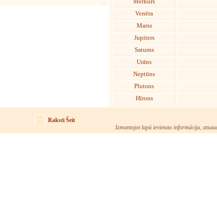
Merkurs
Venēra
Marss
Jupiters
Saturns
Urāns
Neptūns
Plutons
Hīrons
Raksti Šeit
Izmantojot lapā ievietoto informāciju, atsau