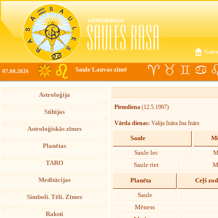
Galve
Saule Lauvas zīmē
07.08.2026
Astroloģija
Pirmdiena
(12.5.1997)
Stihijas
Vārda dienas:
Valija Ināra Ina Inārs
Astroloģiskās zīmes
Saule
Mē
Planētas
Saule lec
M
TARO
Saule riet
M
Meditācijas
Planēta
Ceļš zo
Saule
Simboli. Tēli. Zīmes
Mēness
Raksti