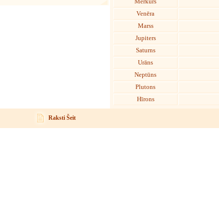
Merkurs
Venēra
Marss
Jupiters
Saturns
Urāns
Neptūns
Plutons
Hīrons
Raksti Šeit