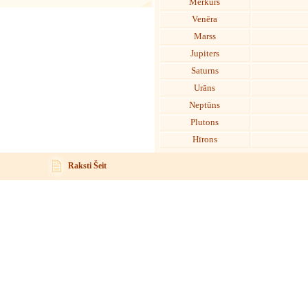
Merkurs
Venēra
Marss
Jupiters
Saturns
Urāns
Neptūns
Plutons
Hīrons
Raksti Šeit