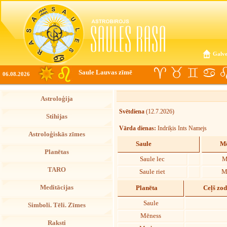
Galve
Saule Lauvas zīmē
06.08.2026
Astroloģija
Svētdiena
(12.7.2026)
Stihijas
Vārda dienas:
Indriķis Ints Namejs
Astroloģiskās zīmes
Saule
Mē
Planētas
Saule lec
M
TARO
Saule riet
M
Meditācijas
Planēta
Ceļš zo
Saule
Simboli. Tēli. Zīmes
Mēness
Raksti