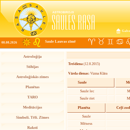
Galve
Saule Lauvas zīmē
08.08.2026
Astroloģija
Trešdiena
(12.8.2015)
Stihijas
Vārda dienas:
Vizma Klāra
Astroloģiskās zīmes
Saule
Mē
Planētas
Saule lec
M
TARO
Saule riet
M
Meditācijas
Planēta
Ceļš zo
Saule
Simboli. Tēli. Zīmes
Mēness
Raksti