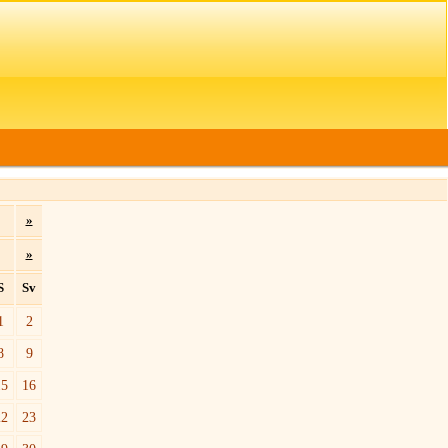
»
»
S
Sv
1
2
8
9
15
16
22
23