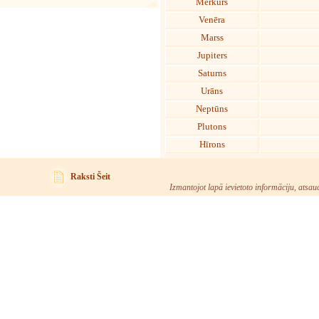
Merkurs
Venēra
Marss
Jupiters
Saturns
Urāns
Neptūns
Plutons
Hīrons
Raksti Šeit
Izmantojot lapā ievietoto informāciju, atsau