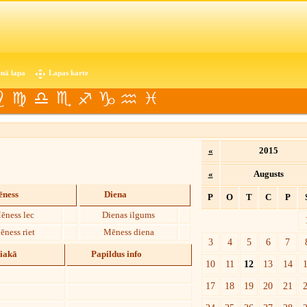
nā lapa
Lapas karte
«
2015
«
Augusts
ness
Diena
P
O
T
C
P
ēness lec
Dienas ilgums
ēness riet
Mēness diena
3
4
5
6
7
diakā
Papildus info
10
11
12
13
14
17
18
19
20
21