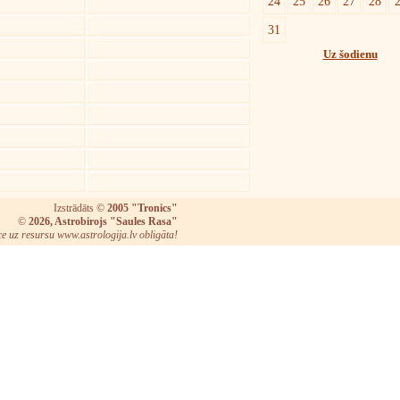
24
25
26
27
28
31
Uz šodienu
Izstrādāts ©
2005 "Tronics"
©
2026, Astrobirojs "Saules Rasa"
ce uz resursu www.astrologija.lv obligāta!