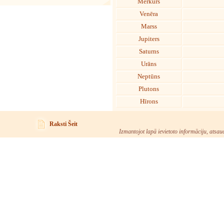
Merkurs
Venēra
Marss
Jupiters
Saturns
Urāns
Neptūns
Plutons
Hīrons
Raksti Šeit
Izmantojot lapā ievietoto informāciju, atsau