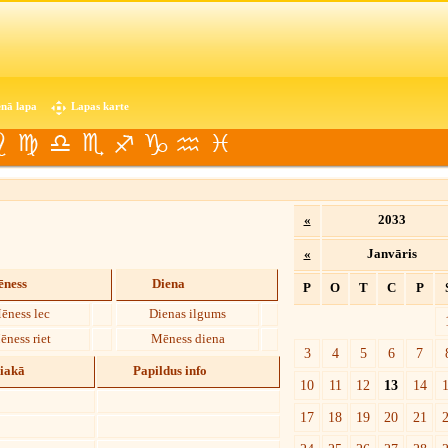
nā lapa
Lapas karte
«
2033
«
Janvāris
ness
Diena
P
O
T
C
P
ēness lec
Dienas ilgums
ēness riet
Mēness diena
3
4
5
6
7
diakā
Papildus info
10
11
12
13
14
17
18
19
20
21