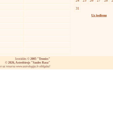
24
25
26
27
28
31
Uz šodienu
Izstrādāts ©
2005 "Tronics"
©
2026, Astrobirojs "Saules Rasa"
ce uz resursu www.astrologija.lv obligāta!