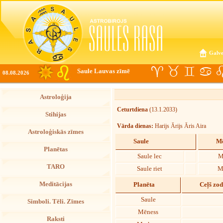
Galve
Saule Lauvas zīmē
08.08.2026
Astroloģija
Ceturtdiena
(13.1.2033)
Stihijas
Vārda dienas:
Harijs Ārijs Āris Aira
Astroloģiskās zīmes
Saule
Mē
Planētas
Saule lec
M
TARO
Saule riet
M
Meditācijas
Planēta
Ceļš zo
Saule
Simboli. Tēli. Zīmes
Mēness
Raksti