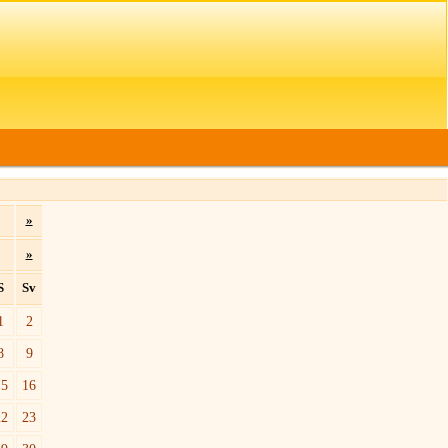
»
»
S
Sv
1
2
8
9
15
16
22
23