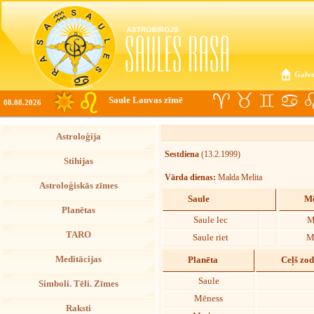
Galve
Saule Lauvas zīmē
08.08.2026
Astroloģija
Sestdiena
(13.2.1999)
Stihijas
Vārda dienas:
Malda Melita
Astroloģiskās zīmes
Saule
Mē
Planētas
Saule lec
M
TARO
Saule riet
M
Meditācijas
Planēta
Ceļš zo
Saule
Simboli. Tēli. Zīmes
Mēness
Raksti