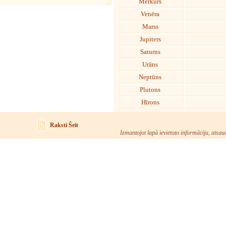
Merkurs
Venēra
Marss
Jupiters
Saturns
Urāns
Neptūns
Plutons
Hīrons
Raksti Šeit
Izmantojot lapā ievietoto informāciju, atsau