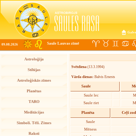
Galve
Saule Lauvas zīmē
09.08.2026
Astroloģija
Svētdiena
(13.3.1994)
Stihijas
Vārda dienas:
Balvis Ernests
Astroloģiskās zīmes
Saule
Mē
Planētas
Saule lec
M
TARO
Saule riet
M
Meditācijas
Planēta
Ceļš zo
Saule
Simboli. Tēli. Zīmes
Mēness
Raksti