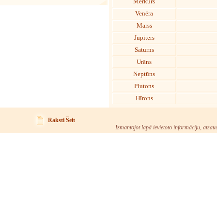
Merkurs
Venēra
Marss
Jupiters
Saturns
Urāns
Neptūns
Plutons
Hīrons
Raksti Šeit
Izmantojot lapā ievietoto informāciju, atsau