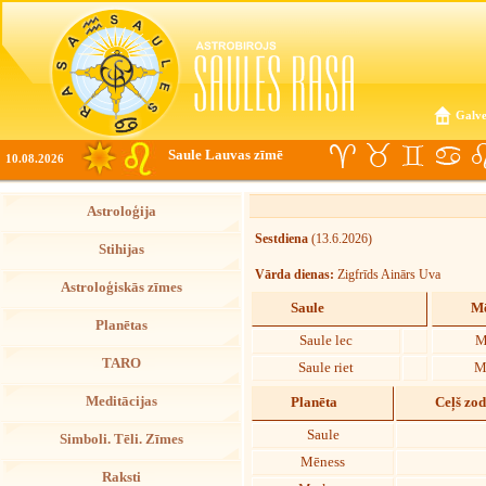
Galve
Saule Lauvas zīmē
10.08.2026
Astroloģija
Sestdiena
(13.6.2026)
Stihijas
Vārda dienas:
Zigfrīds Ainārs Uva
Astroloģiskās zīmes
Saule
Mē
Planētas
Saule lec
M
TARO
Saule riet
M
Meditācijas
Planēta
Ceļš zo
Saule
Simboli. Tēli. Zīmes
Mēness
Raksti