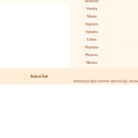
Merkurs
Venēra
Marss
Jupiters
Saturns
Urāns
Neptūns
Plutons
Hīrons
Raksti Šeit
Izmantojot lapā ievietoto informāciju, atsau