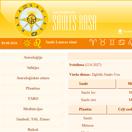
Galve
Saule Lauvas zīmē
09.08.2026
Astroloģija
Svētdiena
(13.6.2027)
Stihijas
Vārda dienas:
Zigfrīds Ainārs Uva
Astroloģiskās zīmes
Saule
Mē
Planētas
Saule lec
M
TARO
Saule riet
M
Meditācijas
Planēta
Ceļš zo
Saule
Simboli. Tēli. Zīmes
Mēness
Raksti