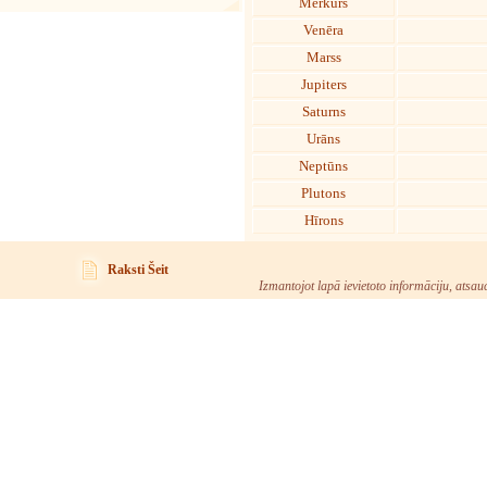
Merkurs
Venēra
Marss
Jupiters
Saturns
Urāns
Neptūns
Plutons
Hīrons
Raksti Šeit
Izmantojot lapā ievietoto informāciju, atsau