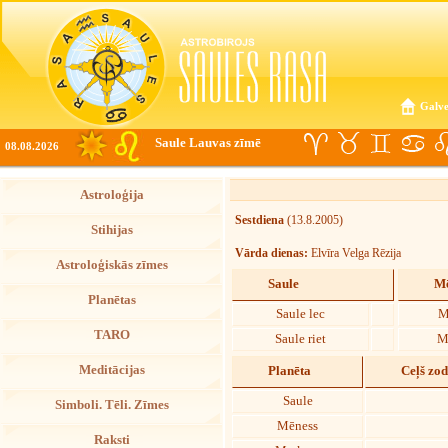
Galve
Saule Lauvas zīmē
08.08.2026
Astroloģija
Sestdiena
(13.8.2005)
Stihijas
Vārda dienas:
Elvīra Velga Rēzija
Astroloģiskās zīmes
Saule
Mē
Planētas
Saule lec
M
TARO
Saule riet
M
Meditācijas
Planēta
Ceļš zo
Saule
Simboli. Tēli. Zīmes
Mēness
Raksti