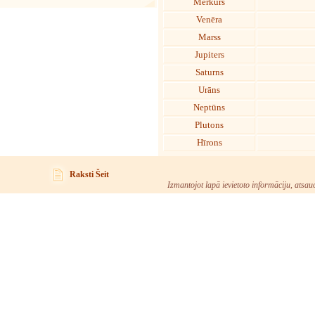
Merkurs
Venēra
Marss
Jupiters
Saturns
Urāns
Neptūns
Plutons
Hīrons
Raksti Šeit
Izmantojot lapā ievietoto informāciju, atsau