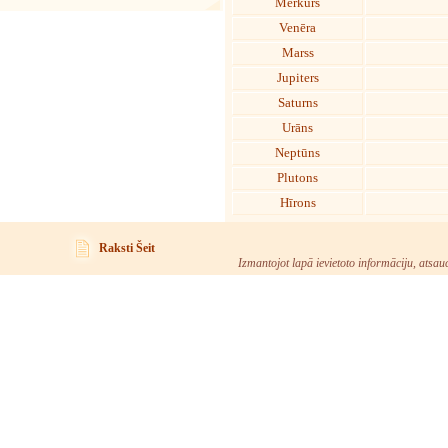
Merkurs
Venēra
Marss
Jupiters
Saturns
Urāns
Neptūns
Plutons
Hīrons
Raksti Šeit
Izmantojot lapā ievietoto informāciju, atsau