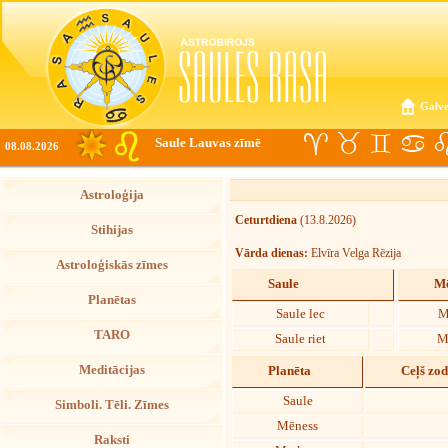
Galve
Saule Lauvas zīmē
08.08.2026
Astroloģija
Ceturtdiena
(13.8.2026)
Stihijas
Vārda dienas:
Elvīra Velga Rēzija
Astroloģiskās zīmes
Saule
Mē
Planētas
Saule lec
M
TARO
Saule riet
M
Meditācijas
Planēta
Ceļš zo
Saule
Simboli. Tēli. Zīmes
Mēness
Raksti