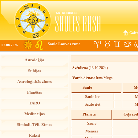
Galve
Saule Lauvas zīmē
07.08.2026
Astroloģija
Svētdiena
(13.10.2024)
Stihijas
Vārda dienas:
Irma Mirga
Astroloģiskās zīmes
Saule
Mē
Planētas
Saule lec
M
TARO
Saule riet
M
Meditācijas
Planēta
Ceļš zo
Saule
Simboli. Tēli. Zīmes
Mēness
Raksti