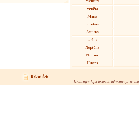
Merkurs
Venēra
Marss
Jupiters
Saturns
Urāns
Neptūns
Plutons
Hīrons
Raksti Šeit
Izmantojot lapā ievietoto informāciju, atsau