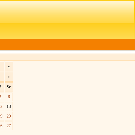
»
»
S
Sv
5
6
12
13
19
20
26
27