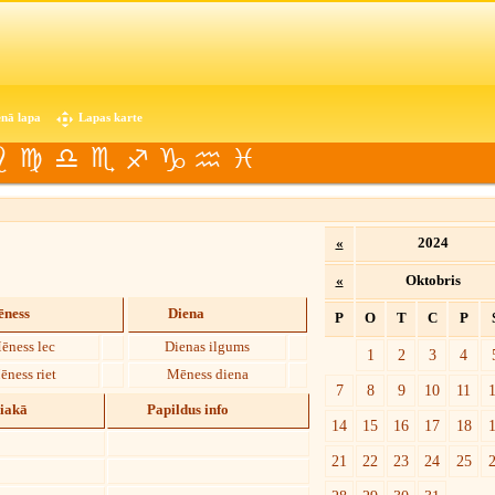
nā lapa
Lapas karte
«
2024
«
Oktobris
ness
Diena
P
O
T
C
P
ēness lec
Dienas ilgums
1
2
3
4
ēness riet
Mēness diena
7
8
9
10
11
diakā
Papildus info
14
15
16
17
18
21
22
23
24
25