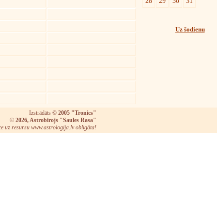
28
29
30
31
Uz šodienu
Izstrādāts ©
2005 "Tronics"
©
2026, Astrobirojs "Saules Rasa"
ce uz resursu www.astrologija.lv obligāta!