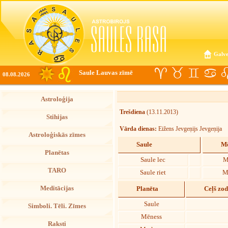
Galve
Saule Lauvas zīmē
08.08.2026
Astroloģija
Trešdiena
(13.11.2013)
Stihijas
Vārda dienas:
Eižens Jevgeņijs Jevgeņija
Astroloģiskās zīmes
Saule
Mē
Planētas
Saule lec
M
TARO
Saule riet
M
Meditācijas
Planēta
Ceļš zo
Saule
Simboli. Tēli. Zīmes
Mēness
Raksti