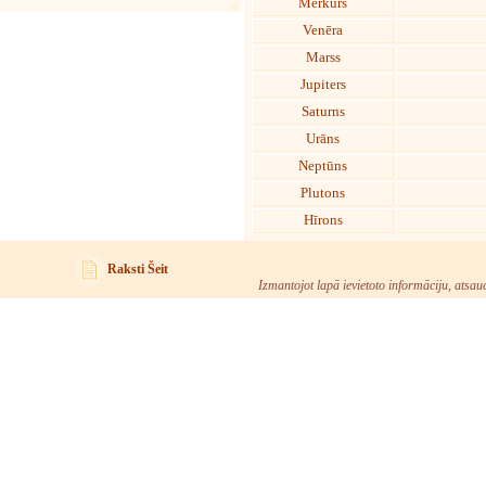
Merkurs
Venēra
Marss
Jupiters
Saturns
Urāns
Neptūns
Plutons
Hīrons
Raksti Šeit
Izmantojot lapā ievietoto informāciju, atsau