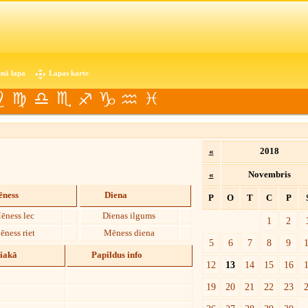
nā lapa
Lapas karte
«
2018
«
Novembris
ness
Diena
P
O
T
C
P
ēness lec
Dienas ilgums
1
2
ēness riet
Mēness diena
5
6
7
8
9
diakā
Papildus info
12
13
14
15
16
19
20
21
22
23