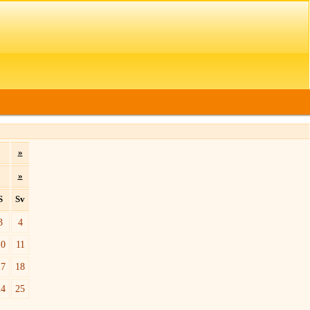
»
»
S
Sv
3
4
10
11
17
18
24
25