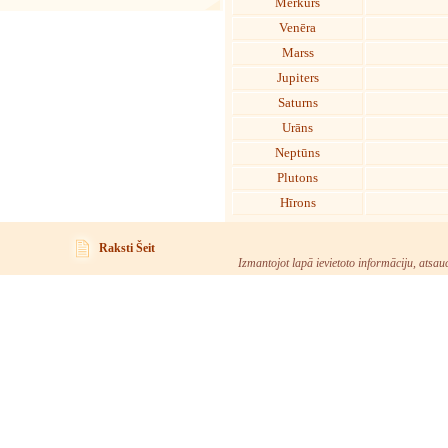
Merkurs
Venēra
Marss
Jupiters
Saturns
Urāns
Neptūns
Plutons
Hīrons
Raksti Šeit
Izmantojot lapā ievietoto informāciju, atsau