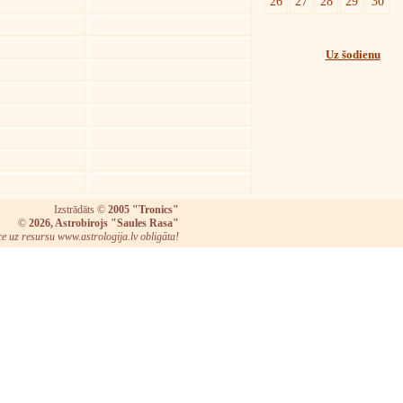
26
27
28
29
30
Uz šodienu
Izstrādāts ©
2005 "Tronics"
©
2026, Astrobirojs "Saules Rasa"
ce uz resursu www.astrologija.lv obligāta!