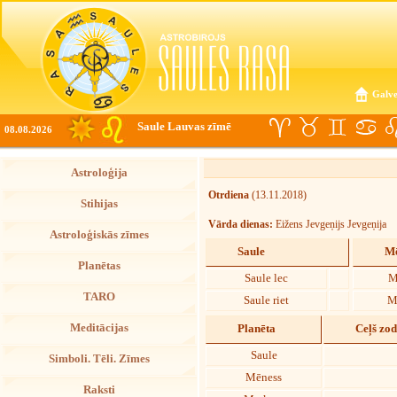
Galve
Saule Lauvas zīmē
08.08.2026
Astroloģija
Otrdiena
(13.11.2018)
Stihijas
Vārda dienas:
Eižens Jevgeņijs Jevgeņija
Astroloģiskās zīmes
Saule
Mē
Planētas
Saule lec
M
TARO
Saule riet
M
Meditācijas
Planēta
Ceļš zo
Saule
Simboli. Tēli. Zīmes
Mēness
Raksti