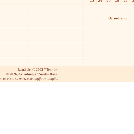
23
24
25
26
27
Uz šodienu
Izstrādāts ©
2005 "Tronics"
©
2026, Astrobirojs "Saules Rasa"
ce uz resursu www.astrologija.lv obligāta!