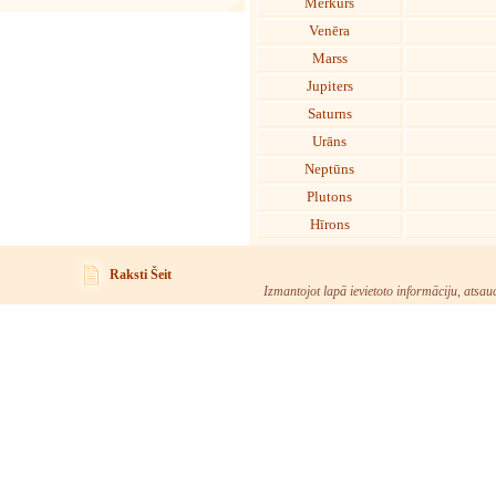
Merkurs
Venēra
Marss
Jupiters
Saturns
Urāns
Neptūns
Plutons
Hīrons
Raksti Šeit
Izmantojot lapā ievietoto informāciju, atsau