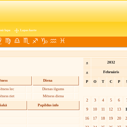
nā lapa
Lapas karte
«
2032
«
Februāris
ness
Diena
P
O
T
C
P
ēness lec
Dienas ilgums
ēness riet
Mēness diena
2
3
4
5
6
diakā
Papildus info
9
10
11
12
13
16
17
18
19
20