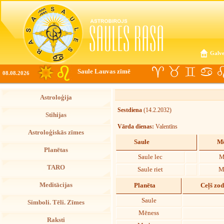
Galve
Saule Lauvas zīmē
08.08.2026
Astroloģija
Sestdiena
(14.2.2032)
Stihijas
Vārda dienas:
Valentīns
Astroloģiskās zīmes
Saule
Mē
Planētas
Saule lec
M
TARO
Saule riet
M
Meditācijas
Planēta
Ceļš zo
Saule
Simboli. Tēli. Zīmes
Mēness
Raksti