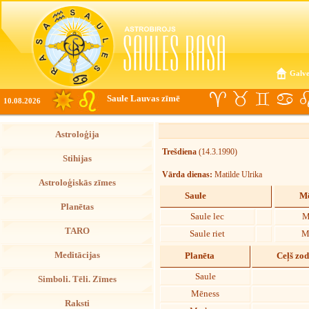
Galve
Saule Lauvas zīmē
10.08.2026
Astroloģija
Trešdiena
(14.3.1990)
Stihijas
Vārda dienas:
Matilde Ulrika
Astroloģiskās zīmes
Saule
Mē
Planētas
Saule lec
M
TARO
Saule riet
M
Meditācijas
Planēta
Ceļš zo
Saule
Simboli. Tēli. Zīmes
Mēness
Raksti