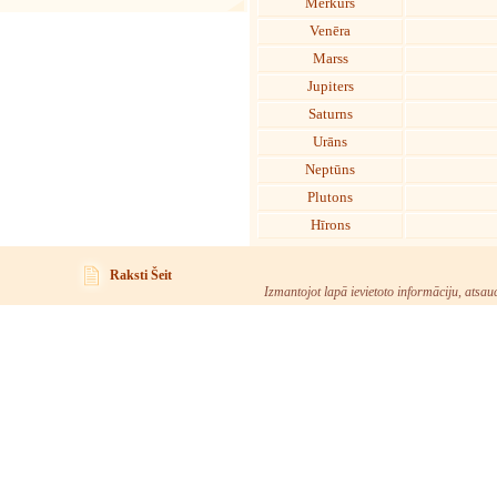
Merkurs
Venēra
Marss
Jupiters
Saturns
Urāns
Neptūns
Plutons
Hīrons
Raksti Šeit
Izmantojot lapā ievietoto informāciju, atsau