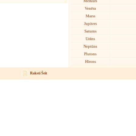
Merkurs
Venēra
Marss
Jupiters
Saturns
Urāns
Neptūns
Plutons
Hīrons
Raksti Šeit