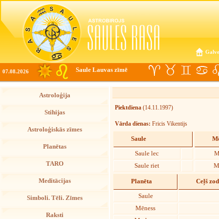
Galve
Saule Lauvas zīmē
07.08.2026
Astroloģija
Piektdiena
(14.11.1997)
Stihijas
Vārda dienas:
Fricis Vikentijs
Astroloģiskās zīmes
Saule
Mē
Planētas
Saule lec
M
TARO
Saule riet
M
Meditācijas
Planēta
Ceļš zo
Saule
Simboli. Tēli. Zīmes
Mēness
Raksti