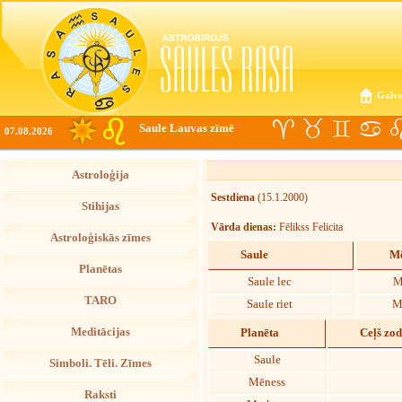
Galve
Saule Lauvas zīmē
07.08.2026
Astroloģija
Sestdiena
(15.1.2000)
Stihijas
Vārda dienas:
Fēlikss Felicita
Astroloģiskās zīmes
Saule
Mē
Planētas
Saule lec
M
TARO
Saule riet
M
Meditācijas
Planēta
Ceļš zo
Saule
Simboli. Tēli. Zīmes
Mēness
Raksti