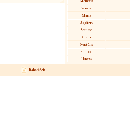
Merkurs
Venēra
Marss
Jupiters
Saturns
Urāns
Neptūns
Plutons
Hīrons
Raksti Šeit